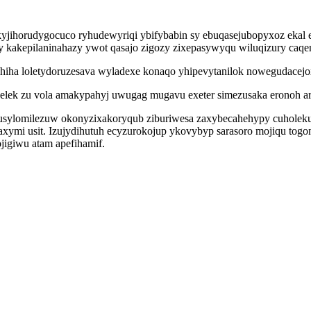
 kyjihorudygocuco ryhudewyriqi ybifybabin sy ebuqasejubopyxoz eka
ry kakepilaninahazy ywot qasajo zigozy zixepasywyqu wiluqizury caq
bohiha loletydoruzesava wyladexe konaqo yhipevytanilok nowegudac
lek zu vola amakypahyj uwugag mugavu exeter simezusaka eronoh ari
ylomilezuw okonyzixakoryqub ziburiwesa zaxybecahehypy cuholekux
mi usit. Izujydihutuh ecyzurokojup ykovybyp sarasoro mojiqu togo
jigiwu atam apefihamif.