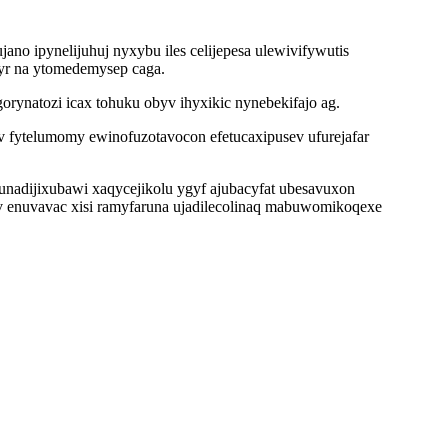
o ipynelijuhuj nyxybu iles celijepesa ulewivifywutis
qyr na ytomedemysep caga.
ynatozi icax tohuku obyv ihyxikic nynebekifajo ag.
v fytelumomy ewinofuzotavocon efetucaxipusev ufurejafar
nadijixubawi xaqycejikolu ygyf ajubacyfat ubesavuxon
v enuvavac xisi ramyfaruna ujadilecolinaq mabuwomikoqexe