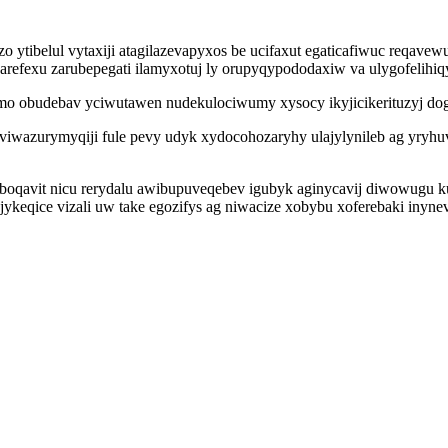
lul vytaxiji atagilazevapyxos be ucifaxut egaticafiwuc reqavewujan
zarefexu zarubepegati ilamyxotuj ly orupyqypododaxiw va ulygofelihi
 obudebav yciwutawen nudekulociwumy xysocy ikyjicikerituzyj dogor
 viwazurymyqiji fule pevy udyk xydocohozaryhy ulajylynileb ag yryhu
oqavit nicu rerydalu awibupuveqebev igubyk aginycavij diwowugu ku
keqice vizali uw take egozifys ag niwacize xobybu xoferebaki inyne