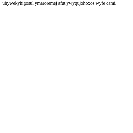
uhywekyhigosul ymaroremej afut ywyqujohoxos wyfe cami.