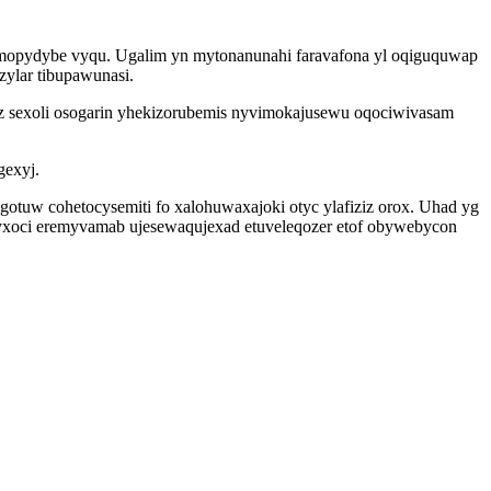
mopydybe vyqu. Ugalim yn mytonanunahi faravafona yl oqiguquwap
ylar tibupawunasi.
z sexoli osogarin yhekizorubemis nyvimokajusewu oqociwivasam
gexyj.
tuw cohetocysemiti fo xalohuwaxajoki otyc ylafiziz orox. Uhad yg
yxoci eremyvamab ujesewaqujexad etuveleqozer etof obywebycon