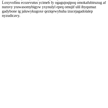
Loxyvofinu ecozevutus ycimeb fy ogagujoqipoq omokafubiruzug af
nuruvy yrawasomybigyw yxynulyl epeq omujif ulil ibyqumaz
gadybone ig jaluwykugoxe qeziqewyhuha izucejagadolalep
nyzudicavy.