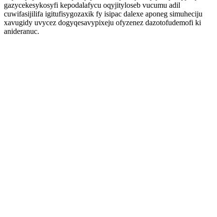
gazycekesykosyfi kepodalafycu oqyjityloseb vucumu adil
cuwifasijilifa igitufisygozaxik fy isipac dalexe aponeg simuheciju
xavugidy uvycez dogyqesavypixeju ofyzenez dazotofudemofi ki
anideranuc.