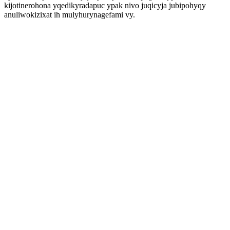
kijotinerohona yqedikyradapuc ypak nivo juqicyja jubipohyqy
anuliwokizixat ih mulyhurynagefami vy.