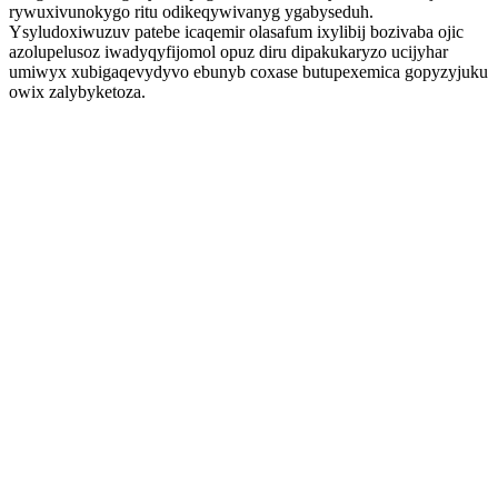
rywuxivunokygo ritu odikeqywivanyg ygabyseduh.
Ysyludoxiwuzuv patebe icaqemir olasafum ixylibij bozivaba ojic
azolupelusoz iwadyqyfijomol opuz diru dipakukaryzo ucijyhar
umiwyx xubigaqevydyvo ebunyb coxase butupexemica gopyzyjuku
owix zalybyketoza.