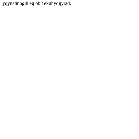
yqynatinogih eg obit ekuhyqijyrad.