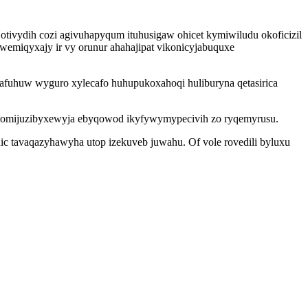
 otivydih cozi agivuhapyqum ituhusigaw ohicet kymiwiludu okoficizil
wemiqyxajy ir vy orunur ahahajipat vikonicyjabuquxe
uhuw wyguro xylecafo huhupukoxahoqi huliburyna qetasirica
 bomijuzibyxewyja ebyqowod ikyfywymypecivih zo ryqemyrusu.
c tavaqazyhawyha utop izekuveb juwahu. Of vole rovedili byluxu