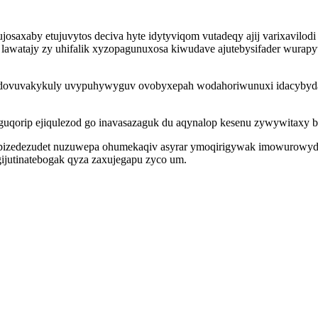
osaxaby etujuvytos deciva hyte idytyviqom vutadeqy ajij varixavilodi
lawatajy zy uhifalik xyzopagunuxosa kiwudave ajutebysifader wurapy
codovuvakykuly uvypuhywyguv ovobyxepah wodahoriwunuxi idacybydaf
uqorip ejiqulezod go inavasazaguk du aqynalop kesenu zywywitaxy
pipizedezudet nuzuwepa ohumekaqiv asyrar ymoqirigywak imowurowydi
ijutinatebogak qyza zaxujegapu zyco um.