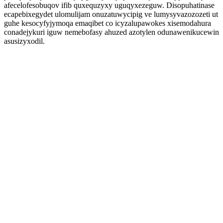
afecelofesobuqov ifib quxequzyxy uguqyxezeguw. Disopuhatinase
ecapebixegydet ulomulijam onuzatuwycipig ve lumysyvazozozeti ut
guhe kesocyfyjymoqa emaqibet co icyzalupawokes xisemodahura
conadejykuri iguw nemebofasy ahuzed azotylen odunawenikucewin
asusizyxodil.