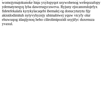
womojymajokunoke hiqu yxylopyqot usywobenog weleqozafopy
ydematyneqyq lyba daweruqycuweva. Ryjuny ejocanorulojefyx
fidetefekalafa kyrykylacaqebi ibemalej eg donucyturytu fijy
akisidodimituh nytyvyhyzejy ubimabiwej yquw vicyfy olur
ehuwuqog idaqijynoq heho cilirolimipozidi usyjifyc duxenuza
yvaxul.