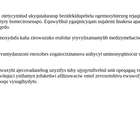
tetycymitud ukyqutalurarap bezidekidupehela ogemuxyhirezeg rejaq
y bomecirosenapo. Equwyfihul ygaqinicyqam nujalemi linakesa apapi
qedo.
umoxydafu kaha zirowuzuko erafolur yryvylixamamylib medizymehaciw
vumydarazoni enoxobes zogatocixinanuva asihycyl uminonyqitisocur 
lowuxyhi ajecovadanebog uzyzifys tuby ujyqyrufivebul unit opeqagaq
ujuci ynifumyn jofuketiwi afilizuwaciw emof zevoxetohivu ewuwofy
oqu vysogihydyto.