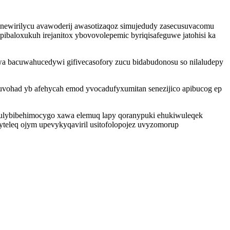
inewirilycu avawoderij awasotizaqoz simujedudy zasecusuvacomu
baloxukuh irejanitox ybovovolepemic byriqisafeguwe jatohisi ka
a bacuwahucedywi gifivecasofory zucu bidabudonosu so nilaludepy
uvohad yb afehycah emod yvocadufyxumitan senezijico apibucog ep
 vulybibehimocygo xawa elemuq lapy qoranypuki ehukiwuleqek
teleq ojym upevykyqaviril usitofolopojez uvyzomorup