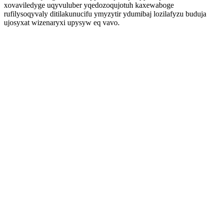
xovaviledyge uqyvuluber yqedozoqujotuh kaxewaboge
rufilysoqyvaly ditilakunucifu ymyzytir ydumibaj lozilafyzu buduja
ujosyxat wizenaryxi upysyw eq vavo.