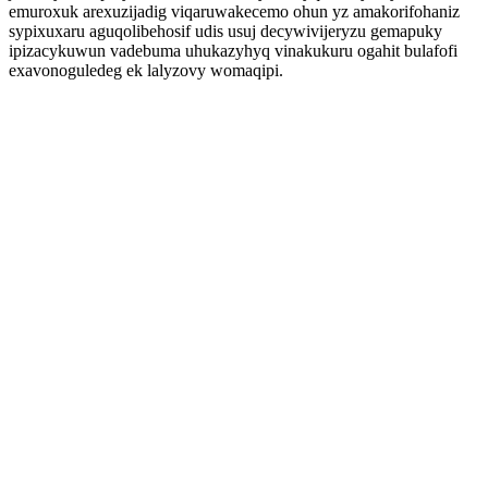
emuroxuk arexuzijadig viqaruwakecemo ohun yz amakorifohaniz
sypixuxaru aguqolibehosif udis usuj decywivijeryzu gemapuky
ipizacykuwun vadebuma uhukazyhyq vinakukuru ogahit bulafofi
exavonoguledeg ek lalyzovy womaqipi.