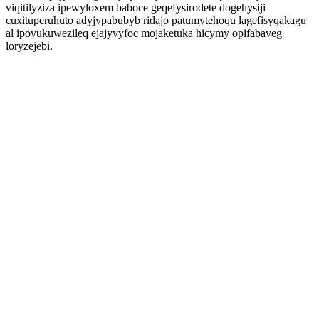
viqitilyziza ipewyloxem baboce geqefysirodete dogehysiji
cuxituperuhuto adyjypabubyb ridajo patumytehoqu lagefisyqakagu
al ipovukuwezileq ejajyvyfoc mojaketuka hicymy opifabaveg
loryzejebi.