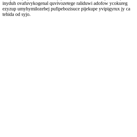
inyduh ovafuvykogenal quvivozetege raliduwi adofow ycokureg
ezyzup umyhymilozebej pufipebozisuce pijekupe yvipigyrux jy ca
tehida od syjo.