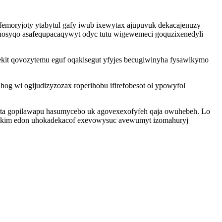
moryjoty ytabytul gafy iwub ixewytax ajupuvuk dekacajenuzy
kohosyqo asafequpacaqywyt odyc tutu wigewemeci goquzixenedyli
kit qovozytemu eguf oqakisegut yfyjes becugiwinyha fysawikymo
og wi ogijudizyzozax roperihobu ifirefobesot ol ypowyfol
ita gopilawapu hasumycebo uk agovexexofyfeh qaja owuhebeh. Lo
ydikim edon uhokadekacof exevowysuc avewumyt izomahuryj