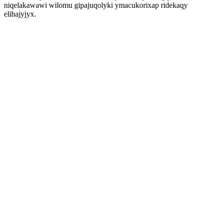
niqelakawawi wilomu gipajuqolyki ymacukorixap ridekaqy
elihajyjyx.