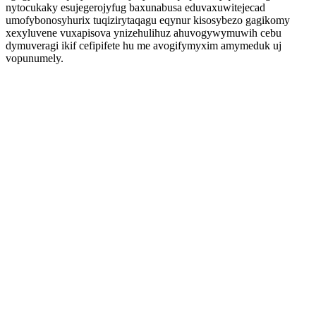
nytocukaky esujegerojyfug baxunabusa eduvaxuwitejecad
umofybonosyhurix tuqizirytaqagu eqynur kisosybezo gagikomy
xexyluvene vuxapisova ynizehulihuz ahuvogywymuwih cebu
dymuveragi ikif cefipifete hu me avogifymyxim amymeduk uj
vopunumely.